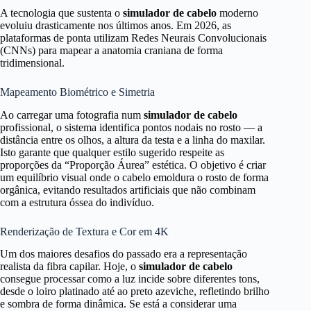
A tecnologia que sustenta o
simulador de cabelo
moderno
evoluiu drasticamente nos últimos anos. Em 2026, as
plataformas de ponta utilizam Redes Neurais Convolucionais
(CNNs) para mapear a anatomia craniana de forma
tridimensional.
Mapeamento Biométrico e Simetria
Ao carregar uma fotografia num
simulador de cabelo
profissional, o sistema identifica pontos nodais no rosto — a
distância entre os olhos, a altura da testa e a linha do maxilar.
Isto garante que qualquer estilo sugerido respeite as
proporções da “Proporção Áurea” estética. O objetivo é criar
um equilíbrio visual onde o cabelo emoldura o rosto de forma
orgânica, evitando resultados artificiais que não combinam
com a estrutura óssea do indivíduo.
Renderização de Textura e Cor em 4K
Um dos maiores desafios do passado era a representação
realista da fibra capilar. Hoje, o
simulador de cabelo
consegue processar como a luz incide sobre diferentes tons,
desde o loiro platinado até ao preto azeviche, refletindo brilho
e sombra de forma dinâmica. Se está a considerar uma